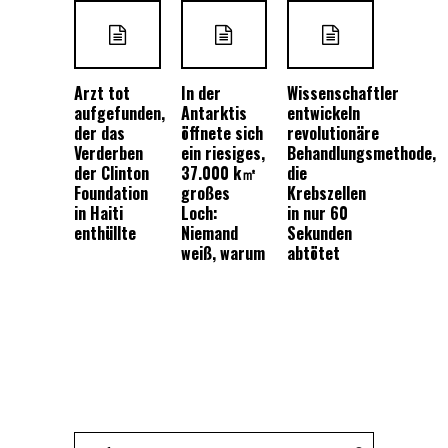
Arzt tot
In der
Wissenschaftler
aufgefunden,
Antarktis
entwickeln
der das
öffnete sich
revolutionäre
Verderben
ein riesiges,
Behandlungsmethode,
der Clinton
37.000 k㎡
die
Foundation
großes
Krebszellen
in Haiti
Loch:
in nur 60
enthüllte
Niemand
Sekunden
weiß, warum
abtötet