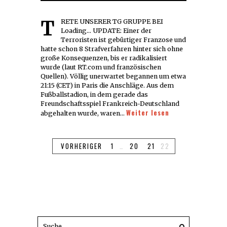
TRETE UNSERER TG GRUPPE BEI
Loading... UPDATE: Einer der
Terroristen ist gebürtiger Franzose und
hatte schon 8 Strafverfahren hinter sich ohne
große Konsequenzen, bis er radikalisiert
wurde (laut RT.com und französischen
Quellen). Völlig unerwartet begannen um etwa
21:15 (CET) in Paris die Anschläge. Aus dem
Fußballstadion, in dem gerade das
Freundschaftsspiel Frankreich-Deutschland
Weiter lesen
abgehalten wurde, waren…
VORHERIGER
1
…
20
21
22