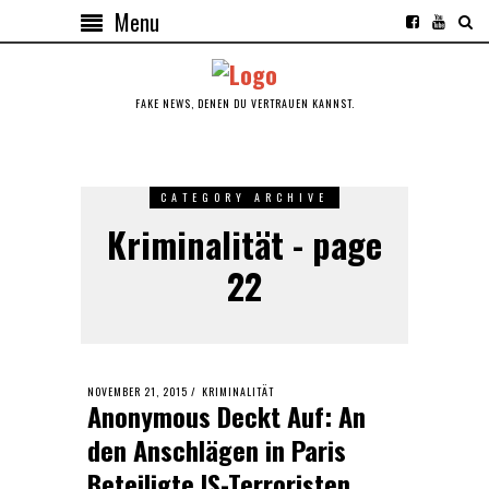
Menu
FAKE NEWS, DENEN DU VERTRAUEN KANNST.
CATEGORY ARCHIVE
Kriminalität - page
22
POSTED
NOVEMBER 21, 2015
NOVEMBER
KRIMINALITÄT
Anonymous Deckt Auf: An
ON
21,
2015
den Anschlägen in Paris
Beteiligte IS-Terroristen