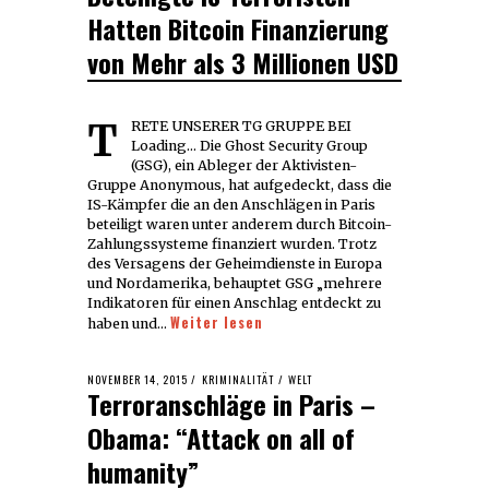
Hatten Bitcoin Finanzierung
von Mehr als 3 Millionen USD
TRETE UNSERER TG GRUPPE BEI
Loading... Die Ghost Security Group
(GSG), ein Ableger der Aktivisten-
Gruppe Anonymous, hat aufgedeckt, dass die
IS-Kämpfer die an den Anschlägen in Paris
beteiligt waren unter anderem durch Bitcoin-
Zahlungssysteme finanziert wurden. Trotz
des Versagens der Geheimdienste in Europa
und Nordamerika, behauptet GSG „mehrere
Indikatoren für einen Anschlag entdeckt zu
Weiter lesen
haben und…
POSTED
NOVEMBER 14, 2015
NOVEMBER
KRIMINALITÄT
/
WELT
Terroranschläge in Paris –
ON
21,
2015
Obama: “Attack on all of
humanity”