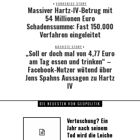
VORHERIGE STORY
Massiver Hartz-IV-Betrug mit
Previous
post:
54 Millionen Euro
Schadenssumme: Fast 150.000
Verfahren eingeleitet
NÄCHSTE STORY
„Soll er doch mal von 4,77 Euro
Next
post:
am Tag essen und trinken“ –
Facebook-Nutzer wütend über
Jens Spahns Aussagen zu Hartz
IV
DIE NEUESTEN VON GEOPOLITIK
Vertuschung? Ein
Jahr nach seinem
Tod wird die Leiche