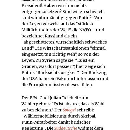
Präsident! Haben wir ihm nichts
entgegenzusetzen? Sind wir zu schwach,
sind wir ohnmächtig gegen Putin?” Von
der Leyen verweist auf das “stärkste
Militärbündins der Welt”, die NATO – und
bezeichnet Russland als ein
“abgeschottetes, wirtschaftlich schwaches
Land”. Die Wirtschaftssanktionen “einmal
eingesetzt, tun richtig weh”, so von der
Leyen. Zu Syrien sagte sie: “Es ist ein
Grauen, was dort passiert”, hier zeige sich
Putins “Rücksichtslosigkeit”. Der Rückzug
der USA habe ein Vakuum hinterlassen und
die Europäer müssten dieses füllen.
Der
Bild
-Chef Julian Reichelt zum
Wahlergebnis: “Es ist absurd, das als Wahl
zu bezeichnen.” Der
Spiegel
schreibt:
“Wählermobilisierung durch Skripal,
Putin-Mitarbeiter dankt britischer
Regierung”. Die
Süddeutsche
widmet dem