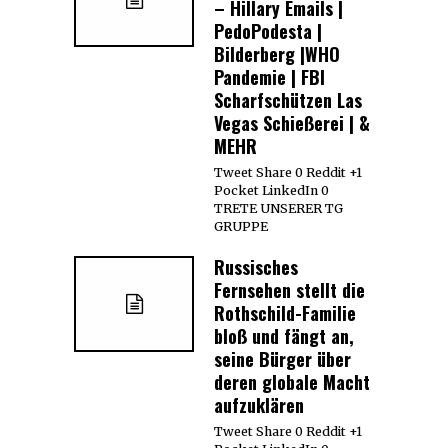
– Hillary Emails |
PedoPodesta |
Bilderberg |WHO
Pandemie | FBI
Scharfschützen Las
Vegas Schießerei | &
MEHR
Tweet Share 0 Reddit +1
Pocket LinkedIn 0
TRETE UNSERER TG
GRUPPE
Russisches
Fernsehen stellt die
Rothschild-Familie
bloß und fängt an,
seine Bürger über
deren globale Macht
aufzuklären
Tweet Share 0 Reddit +1