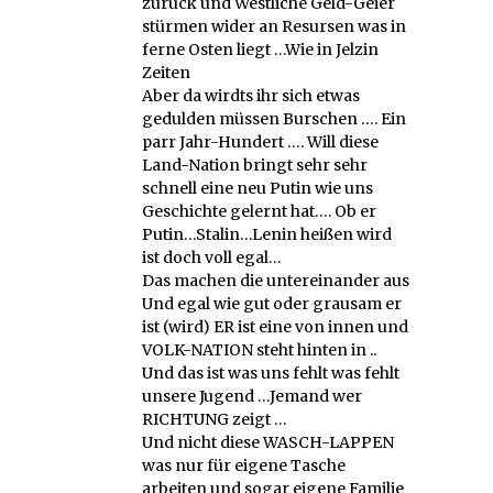
zurück und Westliche Geld-Geier
stürmen wider an Resursen was in
ferne Osten liegt …Wie in Jelzin
Zeiten
Aber da wirdts ihr sich etwas
gedulden müssen Burschen …. Ein
parr Jahr-Hundert …. Will diese
Land-Nation bringt sehr sehr
schnell eine neu Putin wie uns
Geschichte gelernt hat…. Ob er
Putin…Stalin…Lenin heißen wird
ist doch voll egal…
Das machen die untereinander aus
Und egal wie gut oder grausam er
ist (wird) ER ist eine von innen und
VOLK-NATION steht hinten in ..
Und das ist was uns fehlt was fehlt
unsere Jugend …Jemand wer
RICHTUNG zeigt …
Und nicht diese WASCH-LAPPEN
was nur für eigene Tasche
arbeiten und sogar eigene Familie