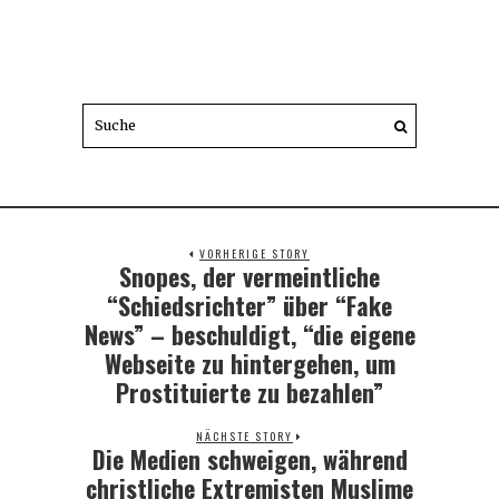
VORHERIGE STORY
Snopes, der vermeintliche
Previous
post:
“Schiedsrichter” über “Fake
News” – beschuldigt, “die eigene
Webseite zu hintergehen, um
Prostituierte zu bezahlen”
NÄCHSTE STORY
Die Medien schweigen, während
Next
post:
christliche Extremisten Muslime