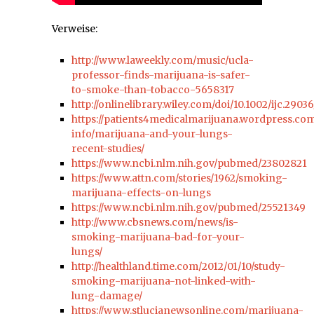
Verweise:
http://www.laweekly.com/music/ucla-
professor-finds-marijuana-is-safer-
to-smoke-than-tobacco-5658317
http://onlinelibrary.wiley.com/doi/10.1002/ijc.2903
https://patients4medicalmarijuana.wordpress.co
info/marijuana-and-your-lungs-
recent-studies/
https://www.ncbi.nlm.nih.gov/pubmed/23802821
https://www.attn.com/stories/1962/smoking-
marijuana-effects-on-lungs
https://www.ncbi.nlm.nih.gov/pubmed/25521349
http://www.cbsnews.com/news/is-
smoking-marijuana-bad-for-your-
lungs/
http://healthland.time.com/2012/01/10/study-
smoking-marijuana-not-linked-with-
lung-damage/
https://www.stlucianewsonline.com/marijuana-