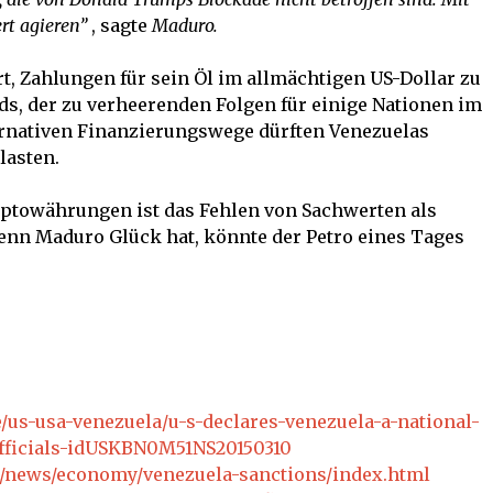
rt
agieren”
, sagte
Maduro.
rt, Zahlungen für sein Öl im allmächtigen US-Dollar zu
ds, der zu verheerenden Folgen für einige Nationen im
ternativen Finanzierungswege dürften Venezuelas
lasten.
yptowährungen ist das Fehlen von Sachwerten als
nn Maduro Glück hat, könnte der Petro eines Tages
e/us-usa-venezuela/u-s-declares-venezuela-a-national-
officials-idUSKBN0M51NS20150310
09/news/economy/venezuela-sanctions/index.html