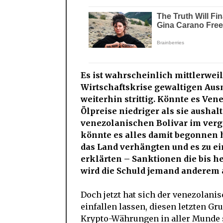
Es ist wahrscheinlich mittlerwei
Wirtschaftskrise gewaltigen Ausm
weiterhin strittig. Könnte es Vene
Ölpreise niedriger als sie aushal
venezolanischen Bolivar im verg
könnte es alles damit begonnen 
das Land verhängten und es zu e
erklärten – Sanktionen die bis h
wird die Schuld jemand anderem 
Doch jetzt hat sich der venezolan
einfallen lassen, diesen letzten 
Krypto-Währungen in aller Munde si