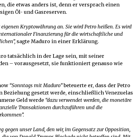
, die etwas anders ist, denn er versprach einen
esigen Öl- und Gasreserven.
r eigenen Kryptowährung an. Sie wird Petro heißen. Es wird
nternationaler Finanzierung
für die wirtschaftliche und
ichen”,
sagte Maduro in einer Erklärung.
o tatsächlich in der Lage sein, mit seiner
en – vorausgesetzt, sie funktioniert genauso wie
show
“Sonntags mit Maduro”
beteuerte er, dass der Petro
n Beziehung gesetzt werde, einschließlich Venezuelas
ommene Geld werde
“dazu verwendet werden, die monetäre
nanzielle Transaktionen durchzuführen und die
erkommen”.
eg gegen unser Land, den wir, im Gegensatz zur Opposition,
e, die von Donald Trumps Blockade nicht betroffen sind.
Mit