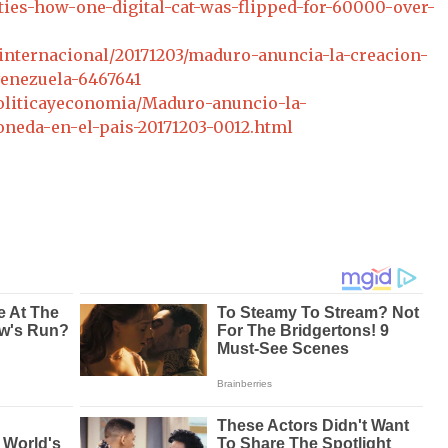
tties-how-one-digital-cat-was-flipped-for-60000-over-
internacional/20171203/maduro-anuncia-la-creacion-
venezuela-6467641
oliticayeconomia/Maduro-anuncio-la-
neda-en-el-pais-20171203-0012.html