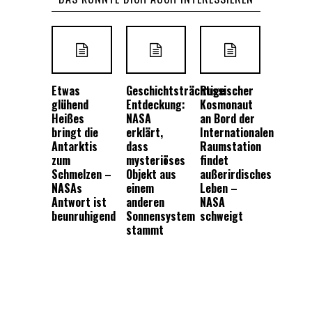
Etwas
Geschichtsträchtige
Russischer
glühend
Entdeckung:
Kosmonaut
Heißes
NASA
an Bord der
bringt die
erklärt,
Internationalen
Antarktis
dass
Raumstation
zum
mysteriöses
findet
Schmelzen –
Objekt aus
außerirdisches
NASAs
einem
Leben –
Antwort ist
anderen
NASA
beunruhigend
Sonnensystem
schweigt
stammt