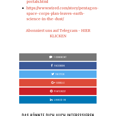
portals.html
https://www.wired.com/story/pentagon-
space-corps-plan-leaves-earth-
science-in-the-dust/
Abonniert uns auf Telegram - HIER
KLICKEN
1 COMMENT
FACEBOOK
TWITTER
GOOGLE
PINTEREST
LINKED IN
DAS KÖNNTE DICH AUCH INTERESSIEREN