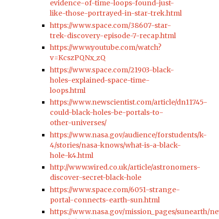
evidence-of-time-loops-found-just-
like-those-portrayed-in-star-trek.html
https://www.space.com/38607-star-
trek-discovery-episode-7-recap.html
https://www.youtube.com/watch?
v=KcszPQNx_zQ
https://www.space.com/21903-black-
holes-explained-space-time-
loops.html
https://www.newscientist.com/article/dn11745-
could-black-holes-be-portals-to-
other-universes/
https://www.nasa.gov/audience/forstudents/k-
4/stories/nasa-knows/what-is-a-black-
hole-k4.html
http://www.wired.co.uk/article/astronomers-
discover-secret-black-hole
https://www.space.com/6051-strange-
portal-connects-earth-sun.html
https://www.nasa.gov/mission_pages/sunearth/n