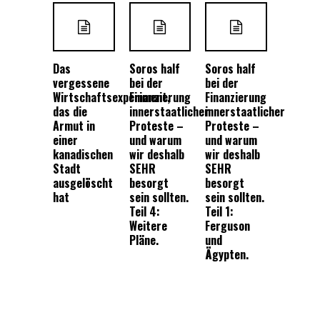
Das
Soros half
Soros half
vergessene
bei der
bei der
Wirtschaftsexperiment,
Finanzierung
Finanzierung
das die
innerstaatlicher
innerstaatlicher
Armut in
Proteste –
Proteste –
einer
und warum
und warum
kanadischen
wir deshalb
wir deshalb
Stadt
SEHR
SEHR
ausgelöscht
besorgt
besorgt
hat
sein sollten.
sein sollten.
Teil 4:
Teil 1:
Weitere
Ferguson
Pläne.
und
Ägypten.