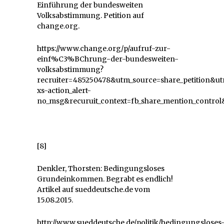
Einführung der bundesweiten
Volksabstimmung. Petition auf
change.org.
https://www.change.org/p/aufruf-zur-
einf%C3%BChrung-der-bundesweiten-
volksabstimmung?
recruiter=485250478&utm_source=share_petition
xs-action_alert-
no_msg&recuruit_context=fb_share_mention_control&
[8]
Denkler, Thorsten: Bedingungsloses
Grundeinkommen. Begrabt es endlich!
Artikel auf sueddeutsche.de vom
15.08.2015.
http://www.sueddeutsche.de/politik/bedingungsloses