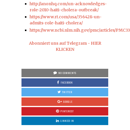
http://anonhq.com/un-acknowledges-
role-2010-haiti-cholera-outbreak/
https://www.rt.com/usa/356428-un-
admits-role-haiti-cholera/
https://www.ncbi.nlm.nih.gov/pmc/articles/PMC3
Abonniert uns auf Telegram - HIER
KLICKEN
NO COMMENTS
FACEBOOK
TWITTER
GOOGLE
PINTEREST
LINKED IN