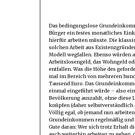
Das bedingungslose Grundeinkommen
Bürger ein festes monatliches Ein
hierfür arbeiten müsste. Die klass
solchen Arbeit aus Existenzgründ
Modell wegfallen. Ebenso würden a
Arbeitslosengeld, das Wohngeld od
entfallen. Was die Höhe des gefor
mal im Bereich von mehreren hund
Tausend Euro. Das Grundeinkomme
einmal eingeführt würde – also eine
Bevölkerung auszahlt, ohne diese L
knüpfen (daher selbstverständlic
Völlig egal, ob jemand nun arbeiten 
Grundeinkommen regelmäßig und in
Gute daran: Wer sich trotz Erhalt
auch weiterhin arbeiten zu gehen