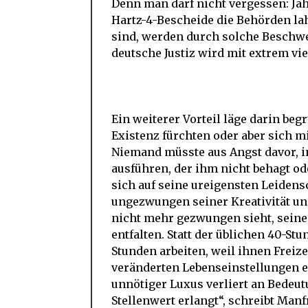
Denn man darf nicht vergessen: Jä
Hartz-4-Bescheide die Behörden lahm
sind, werden durch solche Beschwe
deutsche Justiz wird mit extrem vie
Ein weiterer Vorteil läge darin be
Existenz fürchten oder aber sich m
Niemand müsste aus Angst davor, in
ausführen, der ihm nicht behagt od
sich auf seine ureigensten Leiden
ungezwungen seiner Kreativität un
nicht mehr gezwungen sieht, seinen
entfalten. Statt der üblichen 40-S
Stunden arbeiten, weil ihnen Freiz
veränderten Lebenseinstellungen e
unnötiger Luxus verliert an Bedeu
Stellenwert erlangt“, schreibt Man