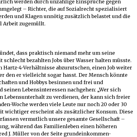
hrlich werden durch unzählige Einsprüche gegen
gelegt – Richter, die auf Sozialrecht spezialisiert
rden und Klagen unnötig zusätzlich belastet und die
l Arbeit zugemüllt.
gründet, dass praktisch niemand mehr um seine
it schlecht bezahlten Jobs über Wasser halten müsste.
 Hartz-4-Verhältnisse abzurutschen, einen Job weiter
er den er vielleicht sogar hasst. Der Mensch könnte
schaften und Hobbys besinnen und frei und
d seinen Lebensinteressen nachgehen: „Wer sich
 Lebensunterhalt zu verdienen, der kann sich freier
tunden-Woche werden viele Leute nur noch 20 oder 30
eit wichtiger erscheint als zusätzlicher Konsum. Diese
rfassen vermutlich unsere gesamte Gesellschaft –
tung, während das Familienleben einen höheren
fred J. Müller von der Seite grundeinkommen-