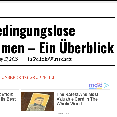
edingungslose
men – Ein Überblick
y 17, 2016
May
in
Politik
/
Wirtschaft
17,
2016
 UNSERER TG GRUPPE BEI