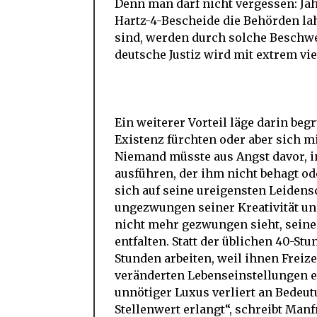
Denn man darf nicht vergessen: Jä
Hartz-4-Bescheide die Behörden lahm
sind, werden durch solche Beschwe
deutsche Justiz wird mit extrem vie
Ein weiterer Vorteil läge darin be
Existenz fürchten oder aber sich m
Niemand müsste aus Angst davor, in
ausführen, der ihm nicht behagt od
sich auf seine ureigensten Leiden
ungezwungen seiner Kreativität un
nicht mehr gezwungen sieht, seinen
entfalten. Statt der üblichen 40-S
Stunden arbeiten, weil ihnen Freiz
veränderten Lebenseinstellungen e
unnötiger Luxus verliert an Bedeu
Stellenwert erlangt“, schreibt Man