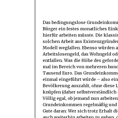
Das bedingungslose Grundeinkommen
Bürger ein festes monatliches Ein
hierfür arbeiten müsste. Die klass
solchen Arbeit aus Existenzgründ
Modell wegfallen. Ebenso würden a
Arbeitslosengeld, das Wohngeld od
entfallen. Was die Höhe des gefor
mal im Bereich von mehreren hund
Tausend Euro. Das Grundeinkomme
einmal eingeführt würde – also eine
Bevölkerung auszahlt, ohne diese L
knüpfen (daher selbstverständlic
Völlig egal, ob jemand nun arbeiten 
Grundeinkommen regelmäßig und in
Gute daran: Wer sich trotz Erhalt
auch weiterhin arbeiten zu gehen