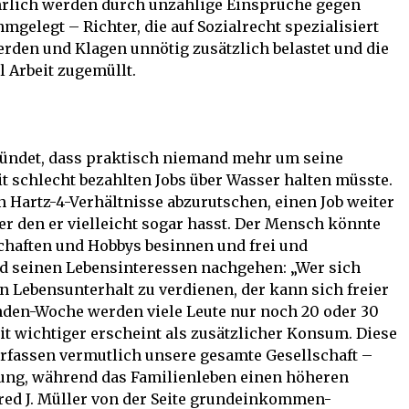
hrlich werden durch unzählige Einsprüche gegen
gelegt – Richter, die auf Sozialrecht spezialisiert
rden und Klagen unnötig zusätzlich belastet und die
l Arbeit zugemüllt.
gründet, dass praktisch niemand mehr um seine
it schlecht bezahlten Jobs über Wasser halten müsste.
 Hartz-4-Verhältnisse abzurutschen, einen Job weiter
er den er vielleicht sogar hasst. Der Mensch könnte
schaften und Hobbys besinnen und frei und
d seinen Lebensinteressen nachgehen: „Wer sich
 Lebensunterhalt zu verdienen, der kann sich freier
tunden-Woche werden viele Leute nur noch 20 oder 30
eit wichtiger erscheint als zusätzlicher Konsum. Diese
rfassen vermutlich unsere gesamte Gesellschaft –
tung, während das Familienleben einen höheren
fred J. Müller von der Seite grundeinkommen-