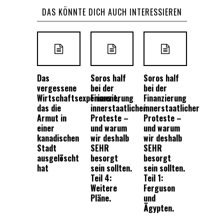
DAS KÖNNTE DICH AUCH INTERESSIEREN
Das
Soros half
Soros half
vergessene
bei der
bei der
Wirtschaftsexperiment,
Finanzierung
Finanzierung
das die
innerstaatlicher
innerstaatlicher
Armut in
Proteste –
Proteste –
einer
und warum
und warum
kanadischen
wir deshalb
wir deshalb
Stadt
SEHR
SEHR
ausgelöscht
besorgt
besorgt
hat
sein sollten.
sein sollten.
Teil 4:
Teil 1:
Weitere
Ferguson
Pläne.
und
Ägypten.