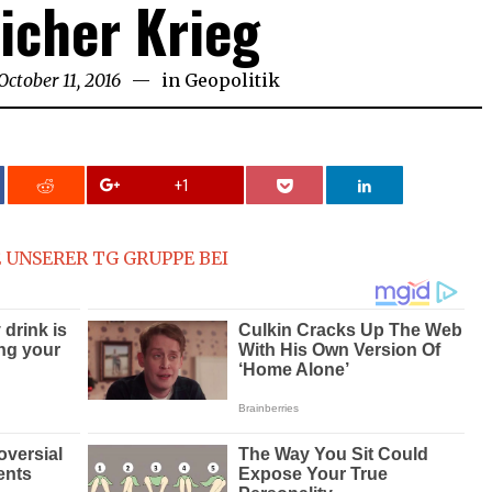
licher Krieg
October 11, 2016
October
in
Geopolitik
11,
2016
+1
 UNSERER TG GRUPPE BEI