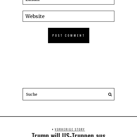
VORHERIGE STORY
Trump will US-Truppen aus
Previous