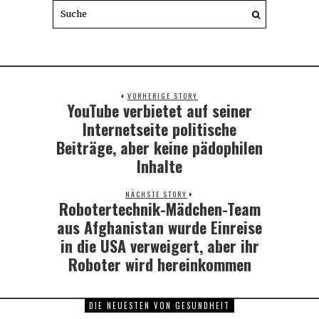
VORHERIGE STORY
YouTube verbietet auf seiner
Previous
post:
Internetseite politische
Beiträge, aber keine pädophilen
Inhalte
NÄCHSTE STORY
Robotertechnik-Mädchen-Team
Next
post:
aus Afghanistan wurde Einreise
in die USA verweigert, aber ihr
Roboter wird hereinkommen
DIE NEUESTEN VON GESUNDHEIT