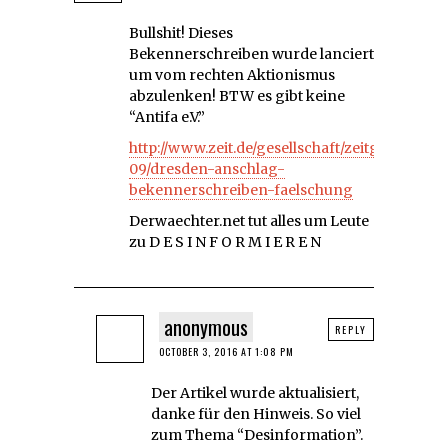
Bullshit! Dieses
Bekennerschreiben wurde lanciert
um vom rechten Aktionismus
abzulenken! BTW es gibt keine
“Antifa e.V.”
http://www.zeit.de/gesellschaft/zeitgeschehen
09/dresden-anschlag-
bekennerschreiben-faelschung
Derwaechter.net tut alles um Leute
zu D E S I N F O R M I E R E N
anonymous
REPLY
OCTOBER 3, 2016 AT 1:08 PM
Der Artikel wurde aktualisiert,
danke für den Hinweis. So viel
zum Thema “Desinformation”.