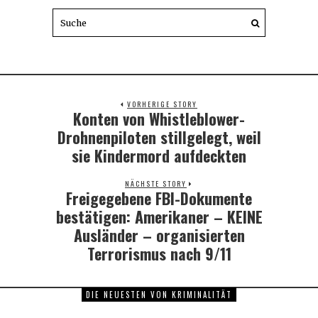
VORHERIGE STORY
Konten von Whistleblower-
Previous
post:
Drohnenpiloten stillgelegt, weil
sie Kindermord aufdeckten
NÄCHSTE STORY
Freigegebene FBI-Dokumente
Next
post:
bestätigen: Amerikaner – KEINE
Ausländer – organisierten
Terrorismus nach 9/11
DIE NEUESTEN VON KRIMINALITÄT