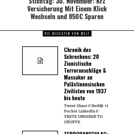
Stichtag: 30. November: KFZ
post:
Versicherung Mit Einem Klick
Wechseln und 850€ Sparen
DIE NEUESTEN VON WELT
Chronik des
Schreckens: 20
Zionistische
Terroranschläge &
Massaker an
Palästinensischen
Zivilisten von 1937
bis heute
Tweet Share 0 Reddit +1
Pocket LinkedIn 0
TRETE UNSERER TG
GRUPPE
TERRORANSCHLAG: