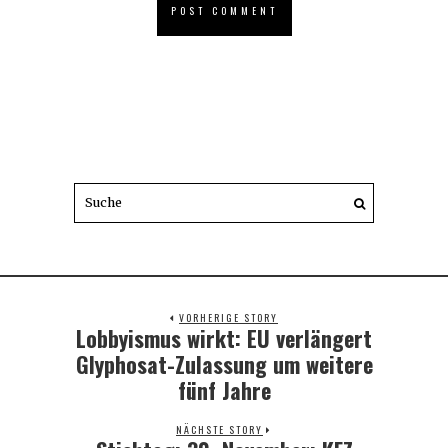
VORHERIGE STORY
Lobbyismus wirkt: EU verlängert
Previous
post:
Glyphosat-Zulassung um weitere
fünf Jahre
NÄCHSTE STORY
Next