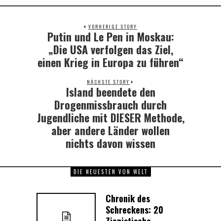
VORHERIGE STORY
Putin und Le Pen in Moskau:
Previous
post:
„Die USA verfolgen das Ziel,
einen Krieg in Europa zu führen“
NÄCHSTE STORY
Island beendete den
Next
post:
Drogenmissbrauch durch
Jugendliche mit DIESER Methode,
aber andere Länder wollen
nichts davon wissen
DIE NEUESTEN VON WELT
Chronik des
Schreckens: 20
Zionistische