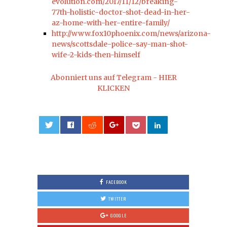
evolution.com/2017/11/12/breaking-
77th-holistic-doctor-shot-dead-in-her-
az-home-with-her-entire-family/
http://www.fox10phoenix.com/news/arizona-
news/scottsdale-police-say-man-shot-
wife-2-kids-then-himself
Abonniert uns auf Telegram - HIER
KLICKEN
0
FACEBOOK
TWITTER
GOOGLE