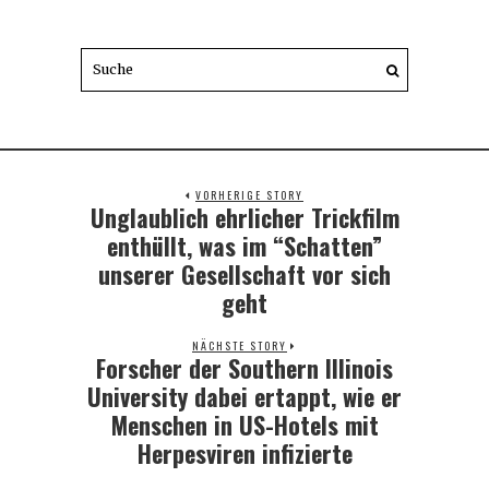
VORHERIGE STORY
Unglaublich ehrlicher Trickfilm
Previous
post:
enthüllt, was im “Schatten”
unserer Gesellschaft vor sich
geht
NÄCHSTE STORY
Forscher der Southern Illinois
Next
post:
University dabei ertappt, wie er
Menschen in US-Hotels mit
Herpesviren infizierte